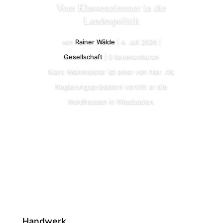
Vom Klassenzimmer in die
Landespolitik
von
Rainer Wälde
|
4. Juli 2026
|
Gesellschaft
| 0 Kommentieren
Mark Weinmeister ist einer von hier. Als
Regierungspräsident vertritt er die
Nordhessen in Wiesbaden.
Lesen Sie mehr
Handwerk